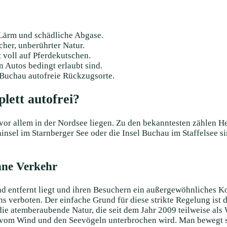
 Lärm und schädliche Abgase.
cher, unberührter Natur.
t voll auf Pferdekutschen.
n Autos bedingt erlaubt sind.
 Buchau autofreie Rückzugsorte.
lett autofrei?
e vor allem in der Nordsee liegen. Zu den bekanntesten zählen 
el im Starnberger See oder die Insel Buchau im Staffelsee sin
ohne Verkehr
and entfernt liegt und ihren Besuchern ein außergewöhnliches K
ns verboten. Der einfache Grund für diese
strikte Regelung ist 
 atemberaubende Natur, die seit dem Jahr 2009 teilweise als We
nur vom Wind und den Seevögeln unterbrochen wird. Man bewegt 