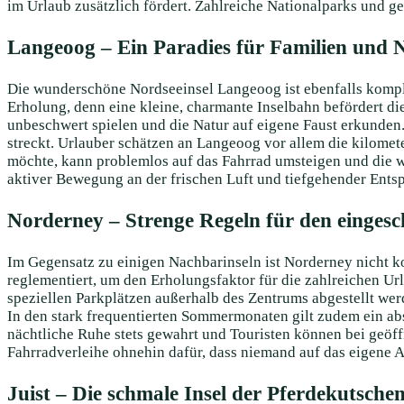
im Urlaub zusätzlich fördert. Zahlreiche Nationalparks und g
Langeoog – Ein Paradies für Familien und 
Die wunderschöne Nordseeinsel Langeoog ist ebenfalls komple
Erholung, denn eine kleine, charmante Inselbahn befördert 
unbeschwert spielen und die Natur auf eigene Faust erkunden.
streckt. Urlauber schätzen an Langeoog vor allem die kilome
möchte, kann problemlos auf das Fahrrad umsteigen und die w
aktiver Bewegung an der frischen Luft und tiefgehender Ents
Norderney – Strenge Regeln für den einges
Im Gegensatz zu einigen Nachbarinseln ist Norderney nicht ko
reglementiert, um den Erholungsfaktor für die zahlreichen U
speziellen Parkplätzen außerhalb des Zentrums abgestellt wer
In den stark frequentierten Sommermonaten gilt zudem ein ab
nächtliche Ruhe stets gewahrt und Touristen können bei geöff
Fahrradverleihe ohnehin dafür, dass niemand auf das eigene A
Juist – Die schmale Insel der Pferdekutsche