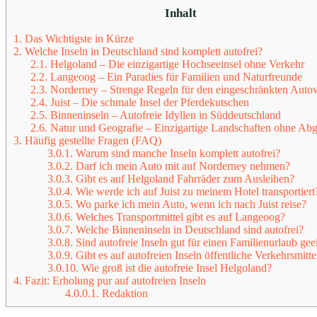
Inhalt
1.
Das Wichtigste in Kürze
2.
Welche Inseln in Deutschland sind komplett autofrei?
2.1.
Helgoland – Die einzigartige Hochseeinsel ohne Verkehr
2.2.
Langeoog – Ein Paradies für Familien und Naturfreunde
2.3.
Norderney – Strenge Regeln für den eingeschränkten Auto
2.4.
Juist – Die schmale Insel der Pferdekutschen
2.5.
Binneninseln – Autofreie Idyllen in Süddeutschland
2.6.
Natur und Geografie – Einzigartige Landschaften ohne Ab
3.
Häufig gestellte Fragen (FAQ)
3.0.1.
Warum sind manche Inseln komplett autofrei?
3.0.2.
Darf ich mein Auto mit auf Norderney nehmen?
3.0.3.
Gibt es auf Helgoland Fahrräder zum Ausleihen?
3.0.4.
Wie werde ich auf Juist zu meinem Hotel transportiert
3.0.5.
Wo parke ich mein Auto, wenn ich nach Juist reise?
3.0.6.
Welches Transportmittel gibt es auf Langeoog?
3.0.7.
Welche Binneninseln in Deutschland sind autofrei?
3.0.8.
Sind autofreie Inseln gut für einen Familienurlaub gee
3.0.9.
Gibt es auf autofreien Inseln öffentliche Verkehrsmitte
3.0.10.
Wie groß ist die autofreie Insel Helgoland?
4.
Fazit: Erholung pur auf autofreien Inseln
4.0.0.1.
Redaktion