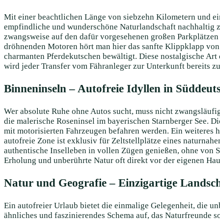
Mit einer beachtlichen Länge von siebzehn Kilometern und eine
empfindliche und wunderschöne Naturlandschaft nachhaltig zu
zwangsweise auf den dafür vorgesehenen großen Parkplätzen steh
dröhnenden Motoren hört man hier das sanfte Klippklapp von 
charmanten Pferdekutschen bewältigt. Diese nostalgische Art 
wird jeder Transfer vom Fähranleger zur Unterkunft bereits zu
Binneninseln – Autofreie Idyllen in Süddeut
Wer absolute Ruhe ohne Autos sucht, muss nicht zwangsläufig 
die malerische Roseninsel im bayerischen Starnberger See. Di
mit motorisierten Fahrzeugen befahren werden. Ein weiteres he
autofreie Zone ist exklusiv für Zeltstellplätze eines naturna
authentische Inselleben in vollen Zügen genießen, ohne von S
Erholung und unberührte Natur oft direkt vor der eigenen Haus
Natur und Geografie – Einzigartige Landsc
Ein autofreier Urlaub bietet die einmalige Gelegenheit, die 
ähnliches und faszinierendes Schema auf, das Naturfreunde s