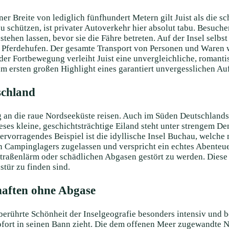
r Breite von lediglich fünfhundert Metern gilt Juist als die sc
 schützen, ist privater Autoverkehr hier absolut tabu. Besuch
en lassen, bevor sie die Fähre betreten. Auf der Insel selbst s
Pferdehufen. Der gesamte Transport von Personen und Waren wi
der Fortbewegung verleiht Juist eine unvergleichliche, romantis
m ersten großen Highlight eines garantiert unvergesslichen Auf
schland
an die raue Nordseeküste reisen. Auch im Süden Deutschlands f
eses kleine, geschichtsträchtige Eiland steht unter strengem 
rvorragendes Beispiel ist die idyllische Insel Buchau, welche 
hen Campinglagers zugelassen und verspricht ein echtes Abenteu
traßenlärm oder schädlichen Abgasen gestört zu werden. Diese 
tür zu finden sind.
haften ohne Abgase
unberührte Schönheit der Inselgeografie besonders intensiv un
ofort in seinen Bann zieht. Die dem offenen Meer zugewandte N