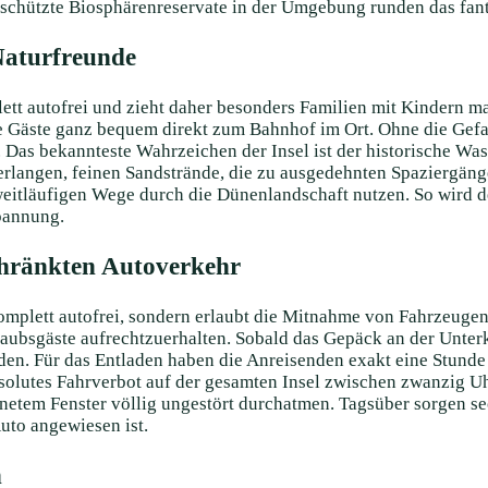
eschützte Biosphärenreservate in der Umgebung runden das fant
Naturfreunde
tt autofrei und zieht daher besonders Familien mit Kindern m
die Gäste ganz bequem direkt zum Bahnhof im Ort. Ohne die Gef
 Das bekannteste Wahrzeichen der Insel ist der historische Wa
terlangen, feinen Sandstrände, die zu ausgedehnten Spaziergä
eitläufigen Wege durch die Dünenlandschaft nutzen. So wird d
pannung.
chränkten Autoverkehr
mplett autofrei, sondern erlaubt die Mitnahme von Fahrzeugen 
rlaubsgäste aufrechtzuerhalten. Sobald das Gepäck an der Unte
den. Für das Entladen haben die Anreisenden exakt eine Stunde 
solutes Fahrverbot auf der gesamten Insel zwischen zwanzig U
netem Fenster völlig ungestört durchatmen. Tagsüber sorgen se
uto angewiesen ist.
n