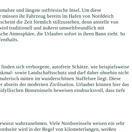
hmalste und längste ostfriesische Insel. Um diese
er müssen ihr Fahrzeug bereits im Hafen von Norddeich
cheint die Zeit förmlich stillzustehen, denn anstelle von
rd traditionell und äußerst umweltfreundlich mit
che Atmosphäre, die Urlauber sofort in ihren Bann zieht. So
enthalts.
inden sich verborgene, autofreie Schätze, wie beispielsweise
Denkmal- sowie Landschaftsschutz und darf daher ohnehin nicht
malerisch mitten im wunderschönen Staffelsee liegt. Diese
er abseits der modernen Zivilisation. Urlauber können hier das
idyllischen Binneninseln beweisen eindrucksvoll, dass tiefe
d bewusst wahrzunehmen. Viele Nordseeinseln weisen ein sehr
ordseite wird in der Regel von kilometerlangen, weißen