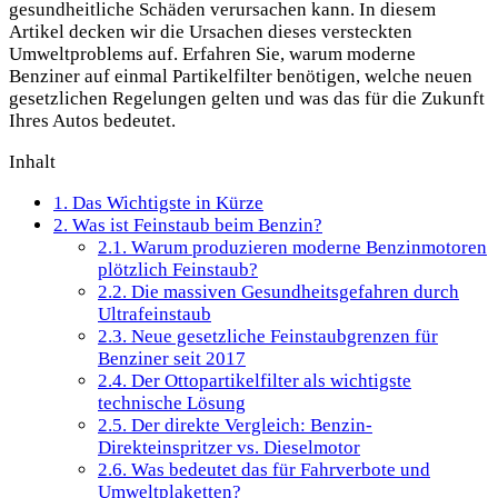
gesundheitliche Schäden verursachen kann. In diesem
Artikel decken wir die Ursachen dieses versteckten
Umweltproblems auf. Erfahren Sie, warum moderne
Benziner auf einmal Partikelfilter benötigen, welche neuen
gesetzlichen Regelungen gelten und was das für die Zukunft
Ihres Autos bedeutet.
Inhalt
1.
Das Wichtigste in Kürze
2.
Was ist Feinstaub beim Benzin?
2.1.
Warum produzieren moderne Benzinmotoren
plötzlich Feinstaub?
2.2.
Die massiven Gesundheitsgefahren durch
Ultrafeinstaub
2.3.
Neue gesetzliche Feinstaubgrenzen für
Benziner seit 2017
2.4.
Der Ottopartikelfilter als wichtigste
technische Lösung
2.5.
Der direkte Vergleich: Benzin-
Direkteinspritzer vs. Dieselmotor
2.6.
Was bedeutet das für Fahrverbote und
Umweltplaketten?