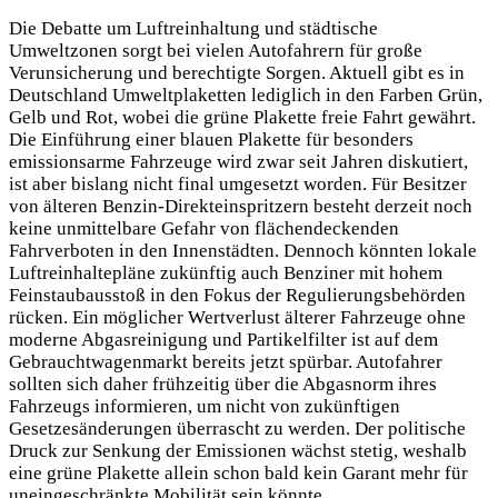
Die Debatte um Luftreinhaltung und städtische
Umweltzonen sorgt bei vielen Autofahrern für große
Verunsicherung und berechtigte Sorgen. Aktuell gibt es in
Deutschland Umweltplaketten lediglich in den Farben Grün,
Gelb und Rot, wobei die grüne Plakette freie Fahrt gewährt.
Die Einführung einer blauen Plakette für besonders
emissionsarme Fahrzeuge wird zwar seit Jahren diskutiert,
ist aber bislang nicht final umgesetzt worden. Für Besitzer
von älteren Benzin-Direkteinspritzern besteht derzeit noch
keine unmittelbare Gefahr von flächendeckenden
Fahrverboten in den Innenstädten. Dennoch könnten lokale
Luftreinhaltepläne zukünftig auch Benziner mit hohem
Feinstaubausstoß in den Fokus der Regulierungsbehörden
rücken. Ein möglicher Wertverlust älterer Fahrzeuge ohne
moderne Abgasreinigung und Partikelfilter ist auf dem
Gebrauchtwagenmarkt bereits jetzt spürbar. Autofahrer
sollten sich daher frühzeitig über die Abgasnorm ihres
Fahrzeugs informieren, um nicht von zukünftigen
Gesetzesänderungen überrascht zu werden. Der politische
Druck zur Senkung der Emissionen wächst stetig, weshalb
eine grüne Plakette allein schon bald kein Garant mehr für
uneingeschränkte Mobilität sein könnte.