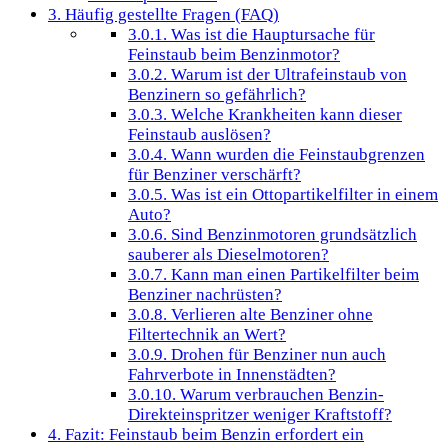
3.
Häufig gestellte Fragen (FAQ)
3.0.1.
Was ist die Hauptursache für
Feinstaub beim Benzinmotor?
3.0.2.
Warum ist der Ultrafeinstaub von
Benzinern so gefährlich?
3.0.3.
Welche Krankheiten kann dieser
Feinstaub auslösen?
3.0.4.
Wann wurden die Feinstaubgrenzen
für Benziner verschärft?
3.0.5.
Was ist ein Ottopartikelfilter in einem
Auto?
3.0.6.
Sind Benzinmotoren grundsätzlich
sauberer als Dieselmotoren?
3.0.7.
Kann man einen Partikelfilter beim
Benziner nachrüsten?
3.0.8.
Verlieren alte Benziner ohne
Filtertechnik an Wert?
3.0.9.
Drohen für Benziner nun auch
Fahrverbote in Innenstädten?
3.0.10.
Warum verbrauchen Benzin-
Direkteinspritzer weniger Kraftstoff?
4.
Fazit: Feinstaub beim Benzin erfordert ein