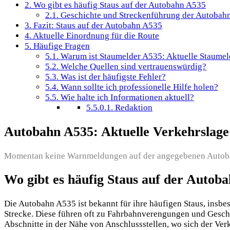
2.
Wo gibt es häufig Staus auf der Autobahn A535
2.1.
Geschichte und Streckenführung der Autobah
3.
Fazit: Staus auf der Autobahn A535
4.
Aktuelle Einordnung für die Route
5.
Häufige Fragen
5.1.
Warum ist Staumelder A535: Aktuelle Staumeld
5.2.
Welche Quellen sind vertrauenswürdig?
5.3.
Was ist der häufigste Fehler?
5.4.
Wann sollte ich professionelle Hilfe holen?
5.5.
Wie halte ich Informationen aktuell?
5.5.0.1.
Redaktion
Autobahn A535: Aktuelle Verkehrslage
Momentan keine Warnmeldungen auf der angegebenen Autob
Wo gibt es häufig Staus auf der Autob
Die Autobahn A535 ist bekannt für ihre häufigen Staus, insbe
Strecke. Diese führen oft zu Fahrbahnverengungen und Gesch
Abschnitte in der Nähe von Anschlussstellen, wo sich der Ver