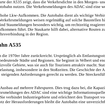
karte der A535 zeigt, dass die Verkehrsdichte in den Morgen-
Autobahn nutzen. Die Verkehrsmeldungen des ADAC sind eine wer
 das hohe Lkw-Aufkommen. Die Autobahn dient als wichtige Verbi
 Verkehrsmeldungen weisen regelmäßig auf solche Baustellen h
sind Staumeldungen besonders wichtig, um rechtzeitig reagiere
ufkommen führt. Die Staukarte hilft dabei, alternative Routen 
ehrsverbindung in der Region.
bahn A535
n die 1970er Jahre zurückreicht. Ursprünglich als Entlastungsst
bedeutende Städte und Regionen. Sie beginnt in Velbert und en
izvolle Gebiete, was sie auch für Touristen attraktiv macht. St
elastung, insbesondere in den Stoßzeiten. Die Geschichte der 
teigenden Anforderungen gerecht zu werden. Die Streckenfüh
 Ausbau auf mehrere Fahrspuren. Dies trug dazu bei, die Kapaz
ehrsmeldungen des ADAC sind eine wichtige Informationsquelle 
 Sie verbindet Industriegebiete und erleichtert den Transport v
otz der Herausforderungen bleibt die Autobahn eine unverzich