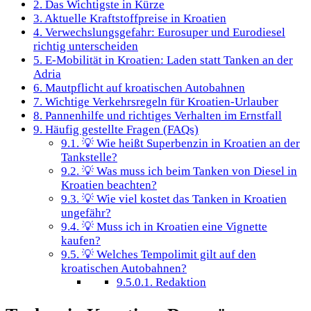
2.
Das Wichtigste in Kürze
3.
Aktuelle Kraftstoffpreise in Kroatien
4.
Verwechslungsgefahr: Eurosuper und Eurodiesel
richtig unterscheiden
5.
E-Mobilität in Kroatien: Laden statt Tanken an der
Adria
6.
Mautpflicht auf kroatischen Autobahnen
7.
Wichtige Verkehrsregeln für Kroatien-Urlauber
8.
Pannenhilfe und richtiges Verhalten im Ernstfall
9.
Häufig gestellte Fragen (FAQs)
9.1.
💡 Wie heißt Superbenzin in Kroatien an der
Tankstelle?
9.2.
💡 Was muss ich beim Tanken von Diesel in
Kroatien beachten?
9.3.
💡 Wie viel kostet das Tanken in Kroatien
ungefähr?
9.4.
💡 Muss ich in Kroatien eine Vignette
kaufen?
9.5.
💡 Welches Tempolimit gilt auf den
kroatischen Autobahnen?
9.5.0.1.
Redaktion