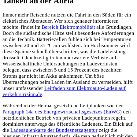
Tanken an der Adria
Immer mehr Reisende nutzen die Fahrt in den Süden für ein
elektrisches Abenteuer. Wer sich genauer informieren
möchte, findet im
Bereich Elektromobilität
alle Grundlagen.
Doch die südländische Hitze stellt besondere Anforderungen
an die Technik. Batteriezellen fühlen sich bei Temperaturen
zwischen 20 und 35 °C am wohlsten. Im Hochsommer wird
diese Spanne schnell überschritten, was die Ladeleistung
drosselt. Gleichzeitig treten unerwartete Verluste auf.
Wissenschaftliche Untersuchungen zu Ladeverlusten
belegen, dass zwischen 5 und 15 Prozent des bezahlten
Stroms gar nicht im Akku ankommen. Um böse
Überraschungen beim Laden im Ausland zu vermeiden, hilft
unser umfassender
Leitfaden zum Elektroauto-Laden auf
verkehrsirrsinn.de
.
Während in der Heimat gesetzliche Leitplanken wie der
Paragraph 14a des Energiewirtschaftsgesetzes (EnWG)
den
netzdienlichen Betrieb von privaten Ladepunkten regeln,
dominiert unterwegs das öffentliche Ladenetz. Ein Blick auf
die
Ladesäulenkarte der Bundesnetzagentur
zeigt die
hiesigen Infrastrukturstandards, die man gedanklich mit den