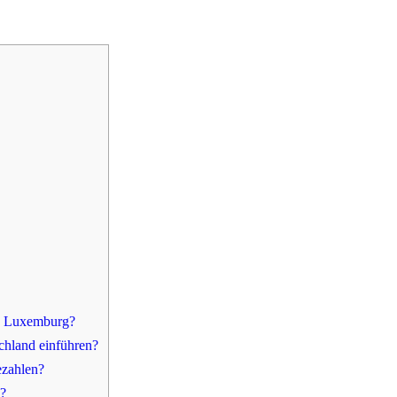
in Luxemburg?
schland einführen?
ezahlen?
g?