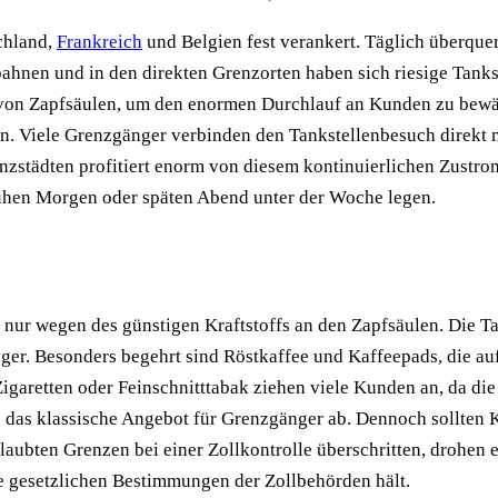
chland,
Frankreich
und Belgien fest verankert. Täglich überque
ahnen und in den direkten Grenzorten haben sich riesige Tanks
de von Zapfsäulen, um den enormen Durchlauf an Kunden zu bew
n. Viele Grenzgänger verbinden den Tankstellenbesuch direkt
enzstädten profitiert enorm von diesem kontinuierlichen Zustr
frühen Morgen oder späten Abend unter der Woche legen.
nur wegen des günstigen Kraftstoffs an den Zapfsäulen. Die Tan
r. Besonders begehrt sind Röstkaffee und Kaffeepads, die aufg
aretten oder Feinschnitttabak ziehen viele Kunden an, da die 
 das klassische Angebot für Grenzgänger ab. Dennoch sollten Kä
aubten Grenzen bei einer Zollkontrolle überschritten, drohen 
ie gesetzlichen Bestimmungen der Zollbehörden hält.