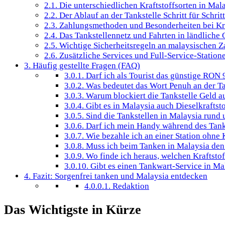
2.1.
Die unterschiedlichen Kraftstoffsorten in Mal
2.2.
Der Ablauf an der Tankstelle Schritt für Schritt
2.3.
Zahlungsmethoden und Besonderheiten bei Kr
2.4.
Das Tankstellennetz und Fahrten in ländliche 
2.5.
Wichtige Sicherheitsregeln an malaysischen Z
2.6.
Zusätzliche Services und Full-Service-Station
3.
Häufig gestellte Fragen (FAQ)
3.0.1.
Darf ich als Tourist das günstige RON
3.0.2.
Was bedeutet das Wort Penuh an der Ta
3.0.3.
Warum blockiert die Tankstelle Geld a
3.0.4.
Gibt es in Malaysia auch Dieselkraftst
3.0.5.
Sind die Tankstellen in Malaysia rund 
3.0.6.
Darf ich mein Handy während des Tan
3.0.7.
Wie bezahle ich an einer Station ohne 
3.0.8.
Muss ich beim Tanken in Malaysia den
3.0.9.
Wo finde ich heraus, welchen Kraftsto
3.0.10.
Gibt es einen Tankwart-Service in Ma
4.
Fazit: Sorgenfrei tanken und Malaysia entdecken
4.0.0.1.
Redaktion
Das Wichtigste in Kürze