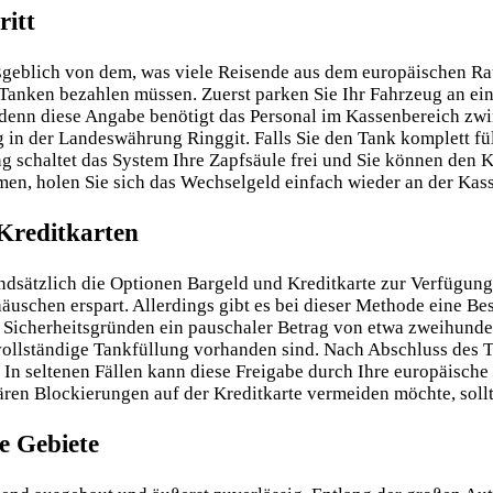
ritt
geblich von dem, was viele Reisende aus dem europäischen Raum
 Tanken bezahlen müssen. Zuerst parken Sie Ihr Fahrzeug an ein
, denn diese Angabe benötigt das Personal im Kassenbereich z
 in der Landeswährung Ringgit. Falls Sie den Tank komplett f
schaltet das System Ihre Zapfsäule frei und Sie können den Kra
en, holen Sie sich das Wechselgeld einfach wieder an der Kass
Kreditkarten
dsätzlich die Optionen Bargeld und Kreditkarte zur Verfügung.
schen erspart. Allerdings gibt es bei dieser Methode eine Beso
s Sicherheitsgründen ein pauschaler Betrag von etwa zweihunder
e vollständige Tankfüllung vorhanden sind. Nach Abschluss des
n seltenen Fällen kann diese Freigabe durch Ihre europäische
ren Blockierungen auf der Kreditkarte vermeiden möchte, sollt
e Gebiete