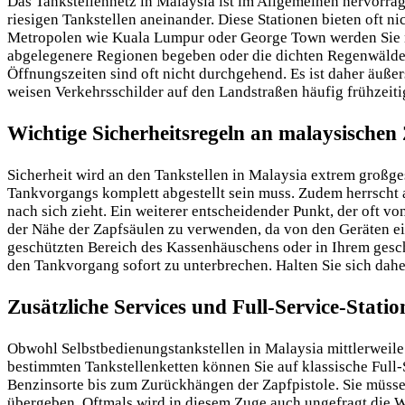
Das Tankstellennetz in Malaysia ist im Allgemeinen hervorra
riesigen Tankstellen aneinander. Diese Stationen bieten oft n
Metropolen wie Kuala Lumpur oder George Town werden Sie ni
abgelegenere Regionen begeben oder die dichten Regenwälder
Öffnungszeiten sind oft nicht durchgehend. Es ist daher äußer
weisen Verkehrsschilder auf den Landstraßen häufig frühzeiti
Wichtige Sicherheitsregeln an malaysischen
Sicherheit wird an den Tankstellen in Malaysia extrem großge
Tankvorgangs komplett abgestellt sein muss. Zudem herrscht 
nach sich zieht. Ein weiterer entscheidender Punkt, der oft v
der Nähe der Zapfsäulen zu verwenden, da von den Geräten ein
geschützten Bereich des Kassenhäuschens oder in Ihrem geschl
den Tankvorgang sofort zu unterbrechen. Halten Sie sich dahe
Zusätzliche Services und Full-Service-Statio
Obwohl Selbstbedienungstankstellen in Malaysia mittlerweile 
bestimmten Tankstellenketten können Sie auf klassische Full-
Benzinsorte bis zum Zurückhängen der Zapfpistole. Sie müssen
übergeben. Oftmals wird in diesem Zuge auch ungefragt die W