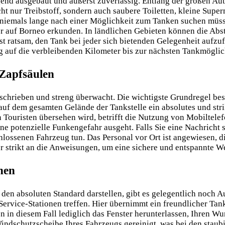
gend ausgebaut und äußerst zuverlässig. Entlang der großen Aut
icht nur Treibstoff, sondern auch saubere Toiletten, kleine Sup
emals lange nach einer Möglichkeit zum Tanken suchen müssen.
 auf Borneo erkunden. In ländlichen Gebieten können die Abst
st ratsam, den Tank bei jeder sich bietenden Gelegenheit aufzuf
g auf die verbleibenden Kilometer bis zur nächsten Tankmöglic
 Zapfsäulen
schrieben und streng überwacht. Die wichtigste Grundregel bes
auf dem gesamten Gelände der Tankstelle ein absolutes und st
on Touristen übersehen wird, betrifft die Nutzung von Mobiltele
e potenzielle Funkengefahr ausgeht. Falls Sie eine Nachricht s
ossenen Fahrzeug tun. Das Personal vor Ort ist angewiesen, di
r strikt an die Anweisungen, um eine sichere und entspannte We
nen
den absoluten Standard darstellen, gibt es gelegentlich noch 
Service-Stationen treffen. Hier übernimmt ein freundlicher Tan
 in diesem Fall lediglich das Fenster herunterlassen, Ihren Wu
indschutzscheibe Ihres Fahrzeugs gereinigt, was bei den staub