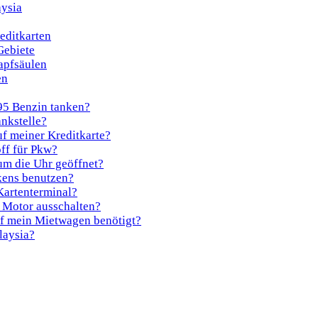
aysia
editkarten
Gebiete
apfsäulen
en
 95 Benzin tanken?
nkstelle?
uf meiner Kreditkarte?
off für Pkw?
um die Uhr geöffnet?
kens benutzen?
Kartenterminal?
 Motor ausschalten?
ff mein Mietwagen benötigt?
laysia?