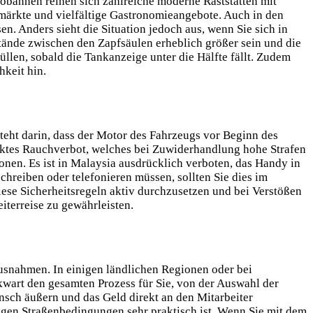
obahnen reihen sich zahlreiche moderne Raststätten mit
ermärkte und vielfältige Gastronomieangebote. Auch in den
 Anders sieht die Situation jedoch aus, wenn Sie sich in
ände zwischen den Zapfsäulen erheblich größer sein und die
üllen, sobald die Tankanzeige unter die Hälfte fällt. Zudem
hkeit hin.
teht darin, dass der Motor des Fahrzeugs vor Beginn des
riktes Rauchverbot, welches bei Zuwiderhandlung hohe Strafen
fonen. Es ist in Malaysia ausdrücklich verboten, das Handy in
chreiben oder telefonieren müssen, sollten Sie dies im
ese Sicherheitsregeln aktiv durchzusetzen und bei Verstößen
iterreise zu gewährleisten.
Ausnahmen. In einigen ländlichen Regionen oder bei
kwart den gesamten Prozess für Sie, von der Auswahl der
nsch äußern und das Geld direkt an den Mitarbeiter
igen Straßenbedingungen sehr praktisch ist. Wenn Sie mit dem