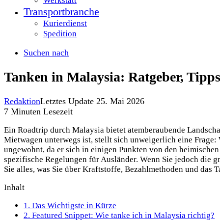
Werkstatt
Transportbranche
Kurierdienst
Spedition
Suchen nach
Tanken in Malaysia: Ratgeber, Tipps
Redaktion
Letztes Update 25. Mai 2026
7 Minuten Lesezeit
Ein Roadtrip durch Malaysia bietet atemberaubende Landsch
Mietwagen unterwegs ist, stellt sich unweigerlich eine Frage:
ungewohnt, da er sich in einigen Punkten von den heimische
spezifische Regelungen für Ausländer. Wenn Sie jedoch die 
Sie alles, was Sie über Kraftstoffe, Bezahlmethoden und das T
Inhalt
1.
Das Wichtigste in Kürze
2.
Featured Snippet: Wie tanke ich in Malaysia richtig?