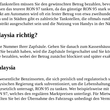
Tankstellen müssen Sie den gewünschten Betrag bezahlen, bevor
en das teurere RON 97 tanken, da das günstige RON 95 stark s
kt am Automaten wird oft ein fester Betrag von etwa zweihunde
nd in Städten gibt es zahlreiche Tankstellen, die oftmals run
rikt ausgeschaltet sein und die Nutzung von Handys in der Näh
aysia richtig?
 die Nummer Ihrer Zapfsäule. Gehen Sie danach zum Kassenhäu
 Sie bezahlt haben, wird die Zapfsäule freigeschaltet und Sie 
e bezahlen, wobei der Betrag zunächst blockiert und später exa
alaysia
wesentliche Benzinsorten, die sich preislich und regulatorisch 
ysischen Regierung stark subventioniert, um die Lebenshaltung
esetzlich untersagt, RON 95 zu tanken. Wer beispielsweise mit 
97, welches den regulären Marktpreisen unterliegt. Für Mietwa
lten Sie bei der Übernahme des Fahrzeugs unbedingt den Vermi