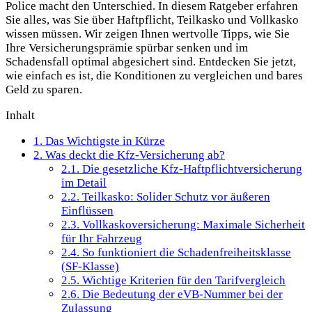
Police macht den Unterschied. In diesem Ratgeber erfahren
Sie alles, was Sie über Haftpflicht, Teilkasko und Vollkasko
wissen müssen. Wir zeigen Ihnen wertvolle Tipps, wie Sie
Ihre Versicherungsprämie spürbar senken und im
Schadensfall optimal abgesichert sind. Entdecken Sie jetzt,
wie einfach es ist, die Konditionen zu vergleichen und bares
Geld zu sparen.
Inhalt
1.
Das Wichtigste in Kürze
2.
Was deckt die Kfz-Versicherung ab?
2.1.
Die gesetzliche Kfz-Haftpflichtversicherung
im Detail
2.2.
Teilkasko: Solider Schutz vor äußeren
Einflüssen
2.3.
Vollkaskoversicherung: Maximale Sicherheit
für Ihr Fahrzeug
2.4.
So funktioniert die Schadenfreiheitsklasse
(SF-Klasse)
2.5.
Wichtige Kriterien für den Tarifvergleich
2.6.
Die Bedeutung der eVB-Nummer bei der
Zulassung