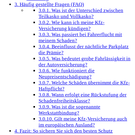
3.
Häufig gestellte Fragen (FAQ)
3.0.1.
Was ist der Unterschied zwischen
Teilkasko und Vollkasko?
3.0.2.
Wie kann ich meine Kfz-
Versicherung kündigen?
3.0.3.
Was passiert bei Fahrerflucht mit
meinem Schaden?
3.0.4.
Beeinflusst der nächtliche Parkplatz
die Prämie?
3.0.5.
Was bedeutet grobe Fahrlässigkeit in
der Autoversicherung?
3.0.6.
Wie funktioniert die
Neupreisentschädigung?
3.0.7.
Welche Schäden übernimmt die Kfz-
Haftpflicht?
3.0.8.
Wann erfolgt eine Rückstufung der
Schadenfreiheitsklasse?
3.0.9.
Was ist die sogenannte
Werkstattbindung?
3.0.10.
Gilt meine Kfz-Versicherung auch
im europäischen Ausland?
4.
Fazit: So sichern Sie sich den besten Schutz