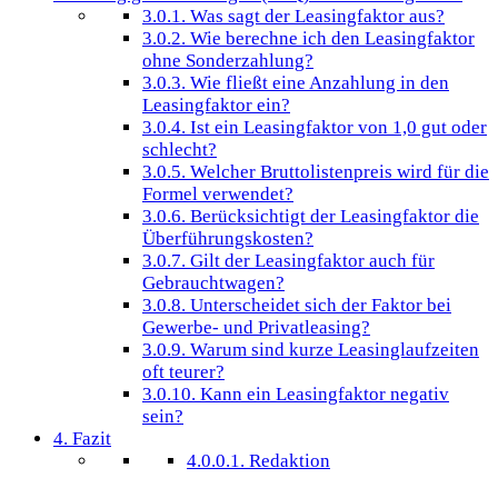
3.0.1.
Was sagt der Leasingfaktor aus?
3.0.2.
Wie berechne ich den Leasingfaktor
ohne Sonderzahlung?
3.0.3.
Wie fließt eine Anzahlung in den
Leasingfaktor ein?
3.0.4.
Ist ein Leasingfaktor von 1,0 gut oder
schlecht?
3.0.5.
Welcher Bruttolistenpreis wird für die
Formel verwendet?
3.0.6.
Berücksichtigt der Leasingfaktor die
Überführungskosten?
3.0.7.
Gilt der Leasingfaktor auch für
Gebrauchtwagen?
3.0.8.
Unterscheidet sich der Faktor bei
Gewerbe- und Privatleasing?
3.0.9.
Warum sind kurze Leasinglaufzeiten
oft teurer?
3.0.10.
Kann ein Leasingfaktor negativ
sein?
4.
Fazit
4.0.0.1.
Redaktion