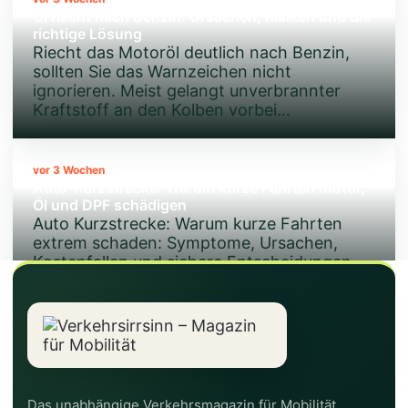
Öl riecht nach Benzin: Ursachen, Risiken und die
richtige Lösung
Riecht das Motoröl deutlich nach Benzin,
sollten Sie das Warnzeichen nicht
ignorieren. Meist gelangt unverbrannter
Kraftstoff an den Kolben vorbei…
vor 3 Wochen
Auto-Kurzstrecke: Warum kurze Fahrten Motor,
Öl und DPF schädigen
Auto Kurzstrecke: Warum kurze Fahrten
Schaltfläche
extrem schaden: Symptome, Ursachen,
"Zurück
Kostenfallen und sichere Entscheidungen
zum
für Diagnose und Werkstatt.
Anfang"
vor 3 Wochen
Skoda Assistenzsysteme ausschalten
Skoda Assistenzsysteme ausschalten:
Anleitung für Lane Assist, Front Assist,
Das unabhängige Verkehrsmagazin für Mobilität,