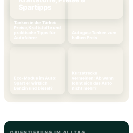
Spartipps
Tanken in der Türkei:
Preise, Kraftstoffe und
praktische Tipps für
Autogas: Tanken zum
Autofahrer
halben Preis
Kurzstrecke
Eco-Modus im Auto:
vermeiden: Ab wann
Spart er wirklich
lohnt sich das Auto
Benzin und Diesel?
nicht mehr?
ORIENTIERUNG IM ALLTAG