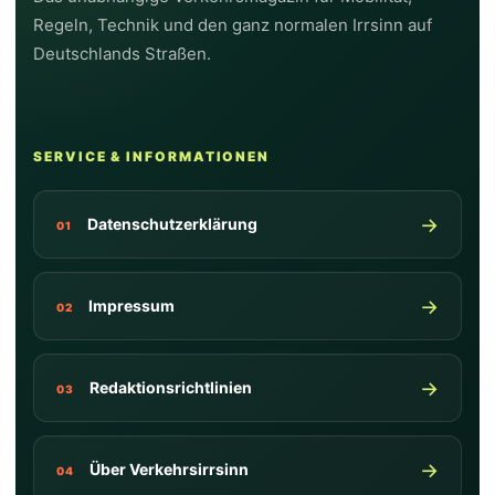
Travel Assist, ACC, ISA-Speedwarner und
Regeln, Technik und den ganz normalen Irrsinn auf
Parkhilfen plus rechtliche Hinweise.
Deutschlands Straßen.
SERVICE & INFORMATIONEN
→
Datenschutzerklärung
01
→
Impressum
02
→
Redaktionsrichtlinien
03
→
Über Verkehrsirrsinn
04