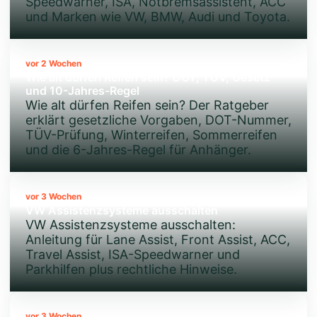
Speedwarner, ISA, Notbremsassistent, ACC
und Marken wie VW, BMW, Audi und Toyota.
vor 2 Wochen
Wie alt dürfen Reifen sein? DOT, TÜV, Gesetz
und 10-Jahres-Regel
Wie alt dürfen Reifen sein? Der Ratgeber
erklärt gesetzliche Vorgaben, DOT-Nummer,
TÜV-Prüfung, Winterreifen, Sommerreifen
und die 6-Jahres-Regel für Anhänger.
vor 3 Wochen
VW Assistenzsysteme ausschalten
VW Assistenzsysteme ausschalten:
Anleitung für Lane Assist, Front Assist, ACC,
Travel Assist, ISA-Speedwarner und
Parkhilfen plus rechtliche Hinweise.
vor 3 Wochen