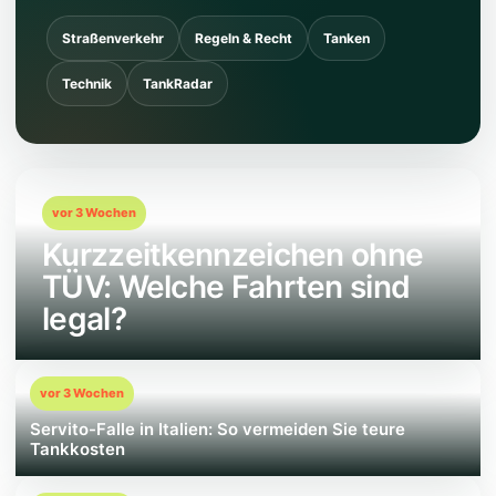
Straßenverkehr
Regeln & Recht
Tanken
Technik
TankRadar
vor 3 Wochen
Kurzzeitkennzeichen ohne
TÜV: Welche Fahrten sind
legal?
vor 3 Wochen
Servito-Falle in Italien: So vermeiden Sie teure
Tankkosten