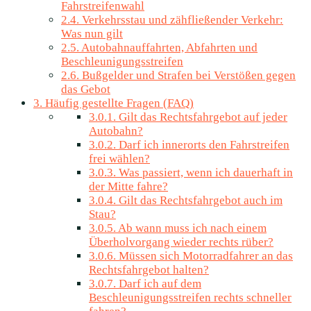
Fahrstreifenwahl
2.4.
Verkehrsstau und zähfließender Verkehr:
Was nun gilt
2.5.
Autobahnauffahrten, Abfahrten und
Beschleunigungsstreifen
2.6.
Bußgelder und Strafen bei Verstößen gegen
das Gebot
3.
Häufig gestellte Fragen (FAQ)
3.0.1.
Gilt das Rechtsfahrgebot auf jeder
Autobahn?
3.0.2.
Darf ich innerorts den Fahrstreifen
frei wählen?
3.0.3.
Was passiert, wenn ich dauerhaft in
der Mitte fahre?
3.0.4.
Gilt das Rechtsfahrgebot auch im
Stau?
3.0.5.
Ab wann muss ich nach einem
Überholvorgang wieder rechts rüber?
3.0.6.
Müssen sich Motorradfahrer an das
Rechtsfahrgebot halten?
3.0.7.
Darf ich auf dem
Beschleunigungsstreifen rechts schneller