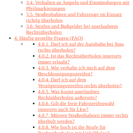
3.4.
Verhalten an Ampeln und Einmündungen mit
Pfeilmarkierungen
3.5.
Straßenbahnen und Fahrzeuge im Einsatz
richtig überholen
3.6.
Strafen und Bußgelder bei unerlaubtem
Rechtsüberholen
4.
Häufig gestellte Fragen (FAQ)
4.0.1.
Darf ich auf der Autobahn bei Stau
rechts überholen?
4.0.2.
Ist das Rechtsüberholen innerorts
immer erlaubt?
4.0.3.
Wie verhalte ich mich auf dem
Beschleunigungsstreifen?
4.0.4.
Darf ich auf dem
Verzögerungsstreifen rechts überholen?
4.0.5.
Was kostet unerlaubtes
Rechtsüberholen außerorts?
4.0.6.
Gilt die freie Fahrstreifenwahl
innerorts auch für Lkw?
4.0.7.
Müssen Straßenbahnen immer rechts
überholt werden?
4.0.8.
Wie hoch ist die Strafe für