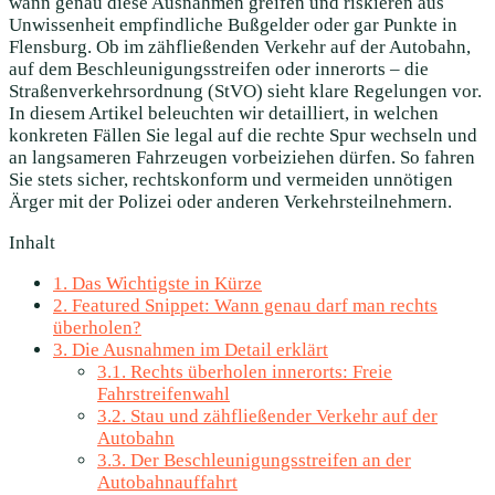
wann genau diese Ausnahmen greifen und riskieren aus
Unwissenheit empfindliche Bußgelder oder gar Punkte in
Flensburg. Ob im zähfließenden Verkehr auf der Autobahn,
auf dem Beschleunigungsstreifen oder innerorts – die
Straßenverkehrsordnung (StVO) sieht klare Regelungen vor.
In diesem Artikel beleuchten wir detailliert, in welchen
konkreten Fällen Sie legal auf die rechte Spur wechseln und
an langsameren Fahrzeugen vorbeiziehen dürfen. So fahren
Sie stets sicher, rechtskonform und vermeiden unnötigen
Ärger mit der Polizei oder anderen Verkehrsteilnehmern.
Inhalt
1.
Das Wichtigste in Kürze
2.
Featured Snippet: Wann genau darf man rechts
überholen?
3.
Die Ausnahmen im Detail erklärt
3.1.
Rechts überholen innerorts: Freie
Fahrstreifenwahl
3.2.
Stau und zähfließender Verkehr auf der
Autobahn
3.3.
Der Beschleunigungsstreifen an der
Autobahnauffahrt