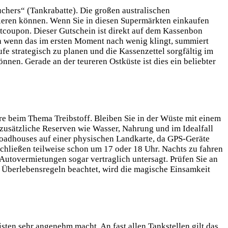
chers“ (Tankrabatte). Die großen australischen
tieren können. Wenn Sie in diesen Supermärkten einkaufen
ttcoupon. Dieser Gutschein ist direkt auf dem Kassenbon
ch wenn das im ersten Moment nach wenig klingt, summiert
fe strategisch zu planen und die Kassenzettel sorgfältig im
nen. Gerade an der teureren Ostküste ist dies ein beliebter
ere beim Thema Treibstoff. Bleiben Sie in der Wüste mit einem
zusätzliche Reserven wie Wasser, Nahrung und im Idealfall
e Roadhouses auf einer physischen Landkarte, da GPS-Geräte
schließen teilweise schon um 17 oder 18 Uhr. Nachts zu fahren
utovermietungen sogar vertraglich untersagt. Prüfen Sie an
 Überlebensregeln beachtet, wird die magische Einsamkeit
ten sehr angenehm macht. An fast allen Tankstellen gilt das