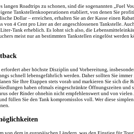
s langen Roadtrips zu schonen, sind die sogenannten „Fuel Vou
igene Tankstellenkooperationen etabliert, von denen Sie profi
ische Dollar – erreichen, erhalten Sie an der Kasse einen Raba
ss von 4 Cent pro Liter an der angeschlossenen Tankstelle. Au
ter-Tank erheblich. Es lohnt sich also, die Lebensmitteleinkäu
chers meist nur an bestimmten Tankstellen eingelöst werden kön
utback
, erfordert aber höchste Disziplin und Vorbereitung, insbesond
ngs schnell lebensgefährlich werden. Daher sollten Sie immer 
 Planen Sie Ihre Etappen stets vorab und markieren Sie sich di
n Siedlungen haben oftmals eingeschränkte Öffnungszeiten und 
us oder Rinder ohnehin nicht empfehlenswert und von vielen A
nd füllen Sie den Tank kompromisslos voll. Wer diese simplen
nen.
öglichkeiten
m von dem in europäischen Ländern, was den Einstieg für Touris