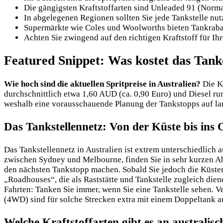
Die gängigsten Kraftstoffarten sind Unleaded 91 (Norm
In abgelegenen Regionen sollten Sie jede Tankstelle nut
Supermärkte wie Coles und Woolworths bieten Tankrabatt
Achten Sie zwingend auf den richtigen Kraftstoff für I
Featured Snippet: Was kostet das Tank
Wie hoch sind die aktuellen Spritpreise in Australien?
Die Kr
durchschnittlich etwa 1,60 AUD (ca. 0,90 Euro) und Diesel ru
weshalb eine vorausschauende Planung der Tankstopps auf lan
Das Tankstellennetz: Von der Küste bis ins
Das Tankstellennetz in Australien ist extrem unterschiedlich 
zwischen Sydney und Melbourne, finden Sie in sehr kurzen A
den nächsten Tankstopp machen. Sobald Sie jedoch die Küsten
„Roadhouses“, die als Raststätte und Tankstelle zugleich die
Fahrten: Tanken Sie immer, wenn Sie eine Tankstelle sehen. Ve
(4WD) sind für solche Strecken extra mit einem Doppeltank au
Welche Kraftstoffarten gibt es an australis