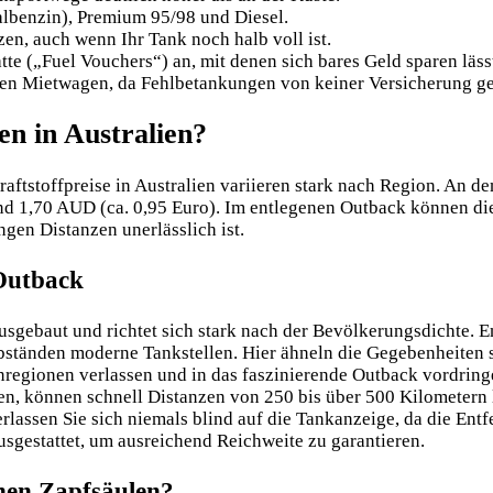
albenzin), Premium 95/98 und Diesel.
zen, auch wenn Ihr Tank noch halb voll ist.
e („Fuel Vouchers“) an, mit denen sich bares Geld sparen läss
hren Mietwagen, da Fehlbetankungen von keiner Versicherung ge
en in Australien?
aftstoffpreise in Australien variieren stark nach Region. An de
nd 1,70 AUD (ca. 0,95 Euro). Im entlegenen Outback können die 
gen Distanzen unerlässlich ist.
 Outback
ausgebaut und richtet sich stark nach der Bevölkerungsdichte. E
bständen moderne Tankstellen. Hier ähneln die Gegebenheiten 
regionen verlassen und in das faszinierende Outback vordringe
nen, können schnell Distanzen von 250 bis über 500 Kilometern 
rlassen Sie sich niemals blind auf die Tankanzeige, da die Ent
sgestattet, um ausreichend Reichweite zu garantieren.
chen Zapfsäulen?