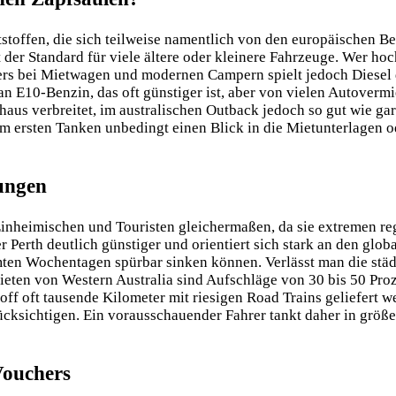
ftstoffen, die sich teilweise namentlich von den europäischen
t der Standard für viele ältere oder kleinere Fahrzeuge. Wer h
 bei Mietwagen und modernen Campern spielt jedoch Diesel di
n E10-Benzin, das oft günstiger ist, aber von vielen Autoverm
haus verbreitet, im australischen Outback jedoch so gut wie gar 
em ersten Tanken unbedingt einen Blick in die Mietunterlagen
ungen
Einheimischen und Touristen gleichermaßen, da sie extremen re
erth deutlich günstiger und orientiert sich stark an den globa
mten Wochentagen spürbar sinken können. Verlässt man die städt
eten von Western Australia sind Aufschläge von 30 bis 50 Proze
off oft tausende Kilometer mit riesigen Road Trains geliefert w
ksichtigen. Ein vorausschauender Fahrer tankt daher in größere
Vouchers