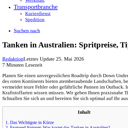
Werkstatt
Transportbranche
Kurierdienst
Spedition
Suchen nach
Tanken in Australien: Spritpreise, 
Redaktion
Letztes Update 25. Mai 2026
7 Minuten Lesezeit
Planen Sie einen unvergesslichen Roadtrip durch Down Under?
des roten Kontinents bieten atemberaubende Landschaften, ber
vermeidet teure Fehler oder gefährliche Pannen im Outback. In
Kraftstoffarten wissen müssen. Wir geben Ihnen praxisnahe Ti
Schnallen Sie sich an und bereiten Sie sich optimal auf Ihr au
Inhalt
1.
Das Wichtigste in Kürze
2.
Featured Snippet: Was kostet das Tanken in Australien?