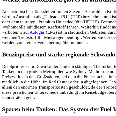
An australischen Tankstellen finden Sie eine Auswahl an Kra
wird in Australien als „Unleaded 91“ (ULP) bezeichnet und is
oder dem teureren „Premium Unleaded 98“ (UPULP). Besonders
Wohnmobile mit diesem Kraftstoff fahren. Weiterhin findet ma
verboten wird.
Autogas
(LPG) ist in städtischen Gebieten durc
welchen Treibstoff Ihr Mietwagen benötigt. Werfen Sie vor d
werden von keiner Versicherung übernommen.
Benzinpreise und starke regionale Schwank
Die Spritpreise in Down Under sind ein ständiges Thema bei 
Tanken in den großen Metropolen wie Sydney, Melbourne oder P
Preiszyklus in den Großstädten, bei dem die Preise an bestim
merklich in die Höhe. Im Red Center oder in abgelegenen Gebi
allem den enormen Transportkosten geschuldet, da der Treibst
diese preislichen Unterschiede unbedingt im Reisebudget berüc
Landstraßen geht.
Sparen beim Tanken: Das System der Fuel 