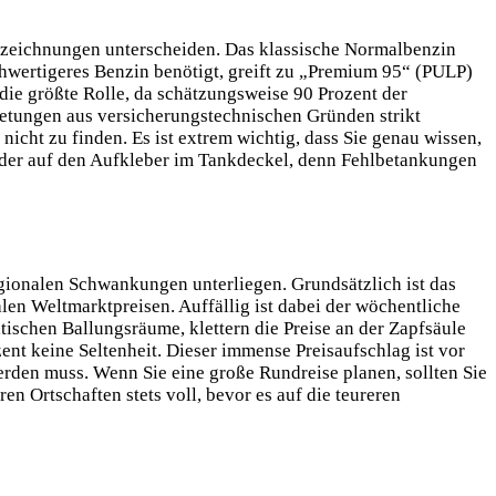
 Bezeichnungen unterscheiden. Das klassische Normalbenzin
ochwertigeres Benzin benötigt, greift zu „Premium 95“ (PULP)
e größte Rolle, da schätzungsweise 90 Prozent der
ietungen aus versicherungstechnischen Gründen strikt
nicht zu finden. Es ist extrem wichtig, dass Sie genau wissen,
 oder auf den Aufkleber im Tankdeckel, denn Fehlbetankungen
gionalen Schwankungen unterliegen. Grundsätzlich ist das
len Weltmarktpreisen. Auffällig ist dabei der wöchentliche
ischen Ballungsräume, klettern die Preise an der Zapfsäule
nt keine Seltenheit. Dieser immense Preisaufschlag ist vor
erden muss. Wenn Sie eine große Rundreise planen, sollten Sie
n Ortschaften stets voll, bevor es auf die teureren