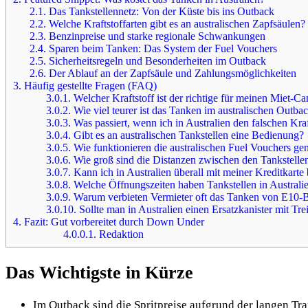
2.1.
Das Tankstellennetz: Von der Küste bis ins Outback
2.2.
Welche Kraftstoffarten gibt es an australischen Zapfsäulen?
2.3.
Benzinpreise und starke regionale Schwankungen
2.4.
Sparen beim Tanken: Das System der Fuel Vouchers
2.5.
Sicherheitsregeln und Besonderheiten im Outback
2.6.
Der Ablauf an der Zapfsäule und Zahlungsmöglichkeiten
3.
Häufig gestellte Fragen (FAQ)
3.0.1.
Welcher Kraftstoff ist der richtige für meinen Miet-Ca
3.0.2.
Wie viel teurer ist das Tanken im australischen Outba
3.0.3.
Was passiert, wenn ich in Australien den falschen Kraf
3.0.4.
Gibt es an australischen Tankstellen eine Bedienung?
3.0.5.
Wie funktionieren die australischen Fuel Vouchers ge
3.0.6.
Wie groß sind die Distanzen zwischen den Tankstell
3.0.7.
Kann ich in Australien überall mit meiner Kreditkarte
3.0.8.
Welche Öffnungszeiten haben Tankstellen in Australi
3.0.9.
Warum verbieten Vermieter oft das Tanken von E10-
3.0.10.
Sollte man in Australien einen Ersatzkanister mit Tr
4.
Fazit: Gut vorbereitet durch Down Under
4.0.0.1.
Redaktion
Das Wichtigste in Kürze
Im Outback sind die Spritpreise aufgrund der langen Tra