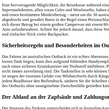
Eine hervorragende Möglichkeit, die Reisekasse während eine
Supermarktketten, allen voran Coles und Woolworths, haben e
und einen bestimmten Mindestbetrag – meist um die 30 austral
abgedruckt und gewährt Ihnen in der Regel einen Preisnachla
sich dieser Betrag bei einem großen Campervan mit einem 80-Li
Auto aufzubewahren. Achten Sie jedoch darauf, dass diese Vou
und einfacher Trick vieler Backpacker.
Sicherheitsregeln und Besonderheiten im O
Das Fahren im australischen Outback ist ein echtes Abenteuer
leeren Tank liegen, kann dies aufgrund fehlenden Handyempfa
auch einen sicheren Ersatzkanister mit Treibstoff mitführen.
nicht immer zuverlässig sind. Die Tankstellen in sehr kleine
ist wegen der enormen Gefahr von Wildwechseln durch Kängur
jedem Roadhouse den Reifendruck, säubern Sie die Scheiben u
des Outbacks ohne unangenehme Zwischenfälle genießen kön
Der Ablauf an der Zapfsäule und Zahlungsm
Der Vorgang des Tankens unterscheidet sich in Australien kau