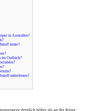
mper in Australien?
ck?
tstoff tanke?
nau?
en im Outback?
 bezahlen?
en?
Benzin?
eibstoff mitnehmen?
nsportwege deutlich höher als an der Küste.