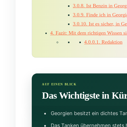
3.0.8.
Ist Benzin in Georgi
3.0.9.
Finde ich in Georg
3.0.10.
Ist es sicher, in G
4.
Fazit: Mit dem richtigen Wissen s
4.0.0.1.
Redaktion
Das Wichtigste in Kü
Georgien besitzt ein dichtes Ta
Das Tanken übernehmen stets hi