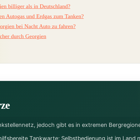
en billiger als in Deutschland?
ien Autogas und Erdgas zum Tanken?
eorgien bei Nacht Auto zu fahren?
icher durch Georgien
rze
nkstellennetz, jedoch gibt es in extremen Bergregion
lfsbereite Tankwarte; Selbstbedienung ist im Land ni