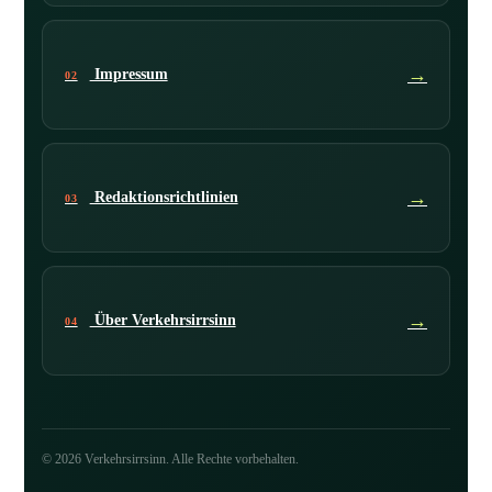
→
Impressum
02
→
Redaktionsrichtlinien
03
→
Über Verkehrsirrsinn
04
© 2026 Verkehrsirrsinn. Alle Rechte vorbehalten.