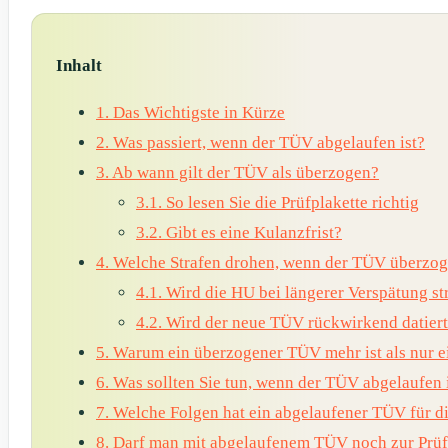
Inhalt
1.
Das Wichtigste in Kürze
2.
Was passiert, wenn der TÜV abgelaufen ist?
3.
Ab wann gilt der TÜV als überzogen?
3.1.
So lesen Sie die Prüfplakette richtig
3.2.
Gibt es eine Kulanzfrist?
4.
Welche Strafen drohen, wenn der TÜV überzoge
4.1.
Wird die HU bei längerer Verspätung st
4.2.
Wird der neue TÜV rückwirkend datier
5.
Warum ein überzogener TÜV mehr ist als nur 
6.
Was sollten Sie tun, wenn der TÜV abgelaufen 
7.
Welche Folgen hat ein abgelaufener TÜV für d
8.
Darf man mit abgelaufenem TÜV noch zur Prüfs