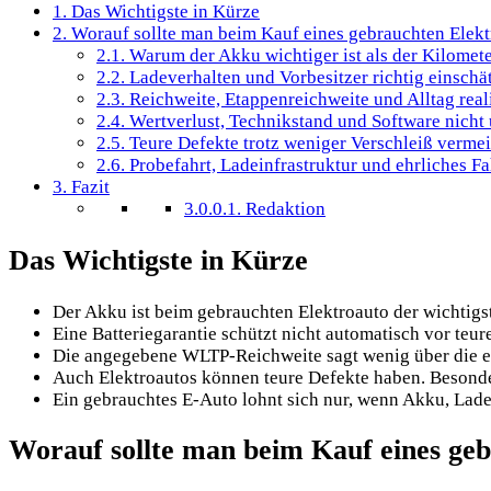
1.
Das Wichtigste in Kürze
2.
Worauf sollte man beim Kauf eines gebrauchten Elekt
2.1.
Warum der Akku wichtiger ist als der Kilomet
2.2.
Ladeverhalten und Vorbesitzer richtig einschä
2.3.
Reichweite, Etappenreichweite und Alltag real
2.4.
Wertverlust, Technikstand und Software nicht
2.5.
Teure Defekte trotz weniger Verschleiß verme
2.6.
Probefahrt, Ladeinfrastruktur und ehrliches Fa
3.
Fazit
3.0.0.1.
Redaktion
Das Wichtigste in Kürze
Der Akku ist beim gebrauchten Elektroauto der wichtigst
Eine Batteriegarantie schützt nicht automatisch vor teur
Die angegebene WLTP-Reichweite sagt wenig über die ech
Auch Elektroautos können teure Defekte haben. Beson
Ein gebrauchtes E-Auto lohnt sich nur, wenn Akku, Lade
Worauf sollte man beim Kauf eines geb