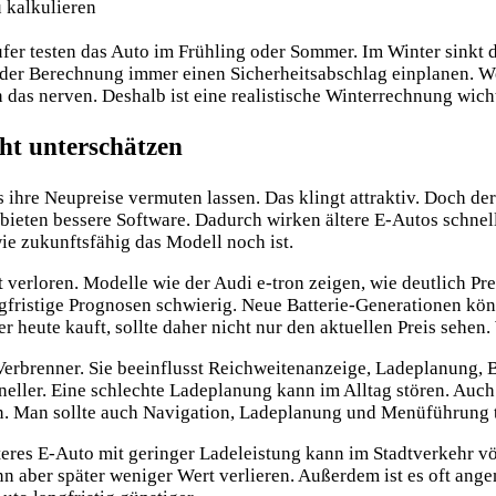
 kalkulieren
äufer testen das Auto im Frühling oder Sommer. Im Winter sinkt 
 der Berechnung immer einen Sicherheitsabschlag einplanen. W
das nerven. Deshalb ist eine realistische Winterrechnung wich
ht unterschätzen
ls ihre Neupreise vermuten lassen. Das klingt attraktiv. Doch d
bieten bessere Software. Dadurch wirken ältere E-Autos schnelle
ie zukunftsfähig das Modell noch ist.
 verloren. Modelle wie der Audi e-tron zeigen, wie deutlich Pr
ngfristige Prognosen schwierig. Neue Batterie-Generationen kö
eute kauft, sollte daher nicht nur den aktuellen Preis sehen. 
m Verbrenner. Sie beeinflusst Reichweitenanzeige, Ladeplanung
hneller. Eine schlechte Ladeplanung kann im Alltag stören. Au
ren. Man sollte auch Navigation, Ladeplanung und Menüführung t
lteres E-Auto mit geringer Ladeleistung kann im Stadtverkehr vö
 aber später weniger Wert verlieren. Außerdem ist es oft angen