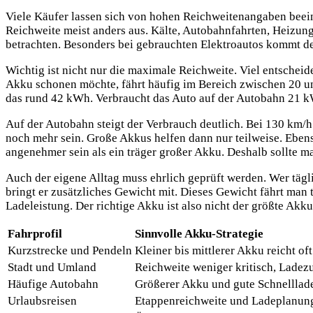
Viele Käufer lassen sich von hohen Reichweitenangaben beein
Reichweite meist anders aus. Kälte, Autobahnfahrten, Heizung
betrachten. Besonders bei gebrauchten Elektroautos kommt der
Wichtig ist nicht nur die maximale Reichweite. Viel entschei
Akku schonen möchte, fährt häufig im Bereich zwischen 20 u
das rund 42 kWh. Verbraucht das Auto auf der Autobahn 21 kW
Auf der Autobahn steigt der Verbrauch deutlich. Bei 130 km/
noch mehr sein. Große Akkus helfen dann nur teilweise. Ebens
angenehmer sein als ein träger großer Akku. Deshalb sollte ma
Auch der eigene Alltag muss ehrlich geprüft werden. Wer täg
bringt er zusätzliches Gewicht mit. Dieses Gewicht fährt man 
Ladeleistung. Der richtige Akku ist also nicht der größte Akk
Fahrprofil
Sinnvolle Akku-Strategie
Kurzstrecke und Pendeln
Kleiner bis mittlerer Akku reicht oft
Stadt und Umland
Reichweite weniger kritisch, Ladez
Häufige Autobahn
Größerer Akku und gute Schnelllade
Urlaubsreisen
Etappenreichweite und Ladeplanun