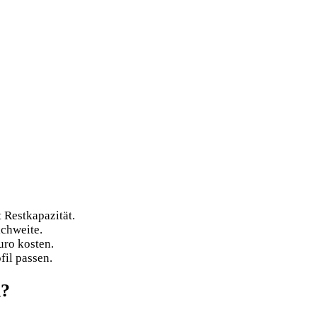
 Restkapazität.
ichweite.
ro kosten.
fil passen.
n?