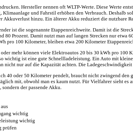
drucken. Hersteller nennen oft WLTP-Werte. Diese Werte entst
, Klimaanlage und Fahrstil erhöhen den Verbrauch. Deshalb soll
 Akkuverlust hinzu. Ein älterer Akku reduziert die nutzbare Re
dender ist die sogenannte Etappenreichweite. Damit ist die Str
nd 80 Prozent. Damit nutzt man auf langen Strecken nur etwa 
h pro 100 Kilometer, bleiben etwa 200 Kilometer Etappenreichw
h oder mehr können viele Elektroautos 20 bis 30 kWh pro 100 
o wichtig ist eine gute Schnellladeleistung. Ein Auto mit klei
n nicht nur auf die Kapazität achten. Die Ladegeschwindigkeit 
lich 40 oder 50 Kilometer pendelt, braucht nicht zwingend den
täglich mit, obwohl man es kaum nutzt. Für Vielfahrer sieht es a
u, sondern der passende Akku.
 aus
ugang wichtig
leistung wichtig
g prüfen