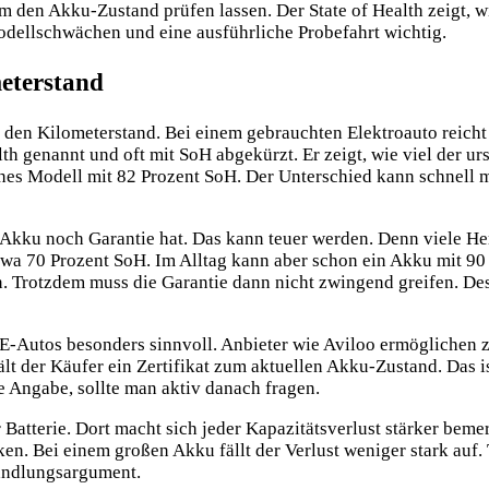
m den Akku-Zustand prüfen lassen. Der State of Health zeigt, w
odellschwächen und eine ausführliche Probefahrt wichtig.
meterstand
en Kilometerstand. Bei einem gebrauchten Elektroauto reicht di
h genannt und oft mit SoH abgekürzt. Er zeigt, wie viel der ur
hes Modell mit 82 Prozent SoH. Der Unterschied kann schnell m
r Akku noch Garantie hat. Das kann teuer werden. Denn viele Her
etwa 70 Prozent SoH. Im Alltag kann aber schon ein Akku mit 90
n. Trotzdem muss die Garantie dann nicht zwingend greifen. Des
E-Autos besonders sinnvoll. Anbieter wie Aviloo ermöglichen z
t der Käufer ein Zertifikat zum aktuellen Akku-Zustand. Das is
e Angabe, sollte man aktiv danach fragen.
er Batterie. Dort macht sich jeder Kapazitätsverlust stärker be
en. Bei einem großen Akku fällt der Verlust weniger stark auf
handlungsargument.