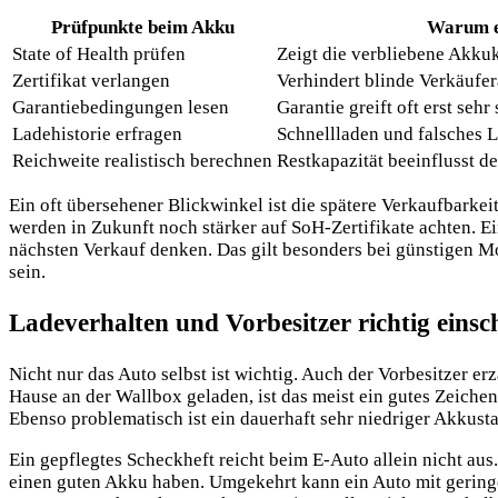
Prüfpunkte beim Akku
Warum es
State of Health prüfen
Zeigt die verbliebene Akku
Zertifikat verlangen
Verhindert blinde Verkäufe
Garantiebedingungen lesen
Garantie greift oft erst sehr 
Ladehistorie erfragen
Schnellladen und falsches 
Reichweite realistisch berechnen
Restkapazität beeinflusst de
Ein oft übersehener Blickwinkel ist die spätere Verkaufbarke
werden in Zukunft noch stärker auf SoH-Zertifikate achten.
nächsten Verkauf denken. Das gilt besonders bei günstigen M
sein.
Ladeverhalten und Vorbesitzer richtig einsc
Nicht nur das Auto selbst ist wichtig. Auch der Vorbesitzer 
Hause an der Wallbox geladen, ist das meist ein gutes Zeiche
Ebenso problematisch ist ein dauerhaft sehr niedriger Akkust
Ein gepflegtes Scheckheft reicht beim E-Auto allein nicht au
einen guten Akku haben. Umgekehrt kann ein Auto mit geringer