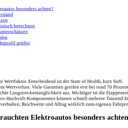
roautos besonders achten?
erstand
tzen
istisch berechnen
 unterschätzen
iden
hrprofil prüfen
e Wertfaktor. Entscheidend ist der State of Health, kurz SoH.
em Wertverlust. Viele Garantien greifen erst bei rund 70 Prozent
te Langstreckentauglichkeit aus. Wichtiger ist die Etappenre
ders Hochvolt-Komponenten können schnell mehrere Tausend Eu
verhalten, Reichweite und Alltag wirklich zum eigenen Fahrpro
rauchten Elektroautos besonders achte