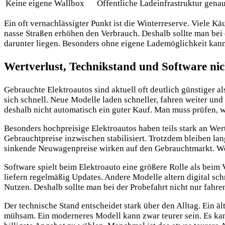
Keine eigene Wallbox
Öffentliche Ladeinfrastruktur genau
Ein oft vernachlässigter Punkt ist die Winterreserve. Viele K
nasse Straßen erhöhen den Verbrauch. Deshalb sollte man bei
darunter liegen. Besonders ohne eigene Lademöglichkeit kann 
Wertverlust, Technikstand und Software nic
Gebrauchte Elektroautos sind aktuell oft deutlich günstiger a
sich schnell. Neue Modelle laden schneller, fahren weiter und 
deshalb nicht automatisch ein guter Kauf. Man muss prüfen, w
Besonders hochpreisige Elektroautos haben teils stark an Wert
Gebrauchtpreise inzwischen stabilisiert. Trotzdem bleiben la
sinkende Neuwagenpreise wirken auf den Gebrauchtmarkt. Wer h
Software spielt beim Elektroauto eine größere Rolle als bei
liefern regelmäßig Updates. Andere Modelle altern digital sc
Nutzen. Deshalb sollte man bei der Probefahrt nicht nur fah
Der technische Stand entscheidet stark über den Alltag. Ein ä
mühsam. Ein moderneres Modell kann zwar teurer sein. Es kann